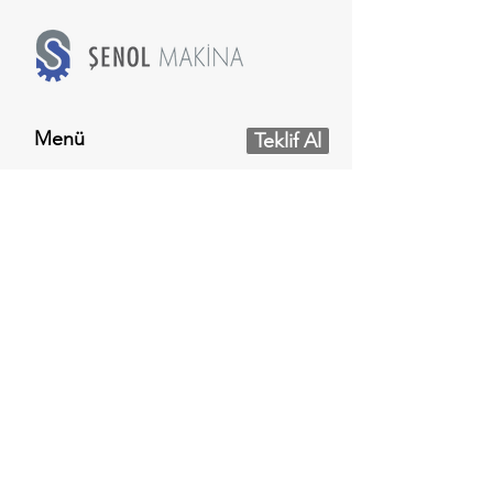
Menü
Teklif Al
Anasayfa
Hakkımızda
Ürün Gruplarımız
Referanslarımız
Test Hizmeti
Haberler
Kataloglar
Sertifikalar
İletişim
Sosyal Medya