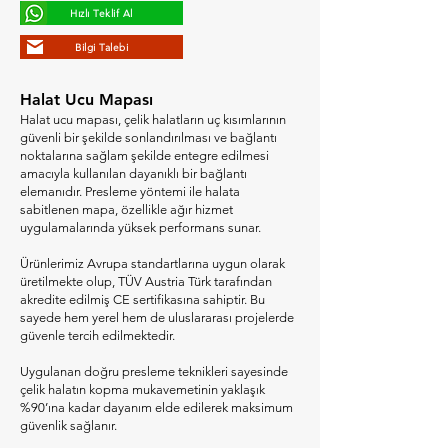
Hızlı Teklif Al
Bilgi Talebi
Halat Ucu Mapası
Halat ucu mapası, çelik halatların uç kısımlarının
güvenli bir şekilde sonlandırılması ve bağlantı
noktalarına sağlam şekilde entegre edilmesi
amacıyla kullanılan dayanıklı bir bağlantı
elemanıdır. Presleme yöntemi ile halata
sabitlenen mapa, özellikle ağır hizmet
uygulamalarında yüksek performans sunar.
Ürünlerimiz Avrupa standartlarına uygun olarak
üretilmekte olup, TÜV Austria Türk tarafından
akredite edilmiş CE sertifikasına sahiptir. Bu
sayede hem yerel hem de uluslararası projelerde
güvenle tercih edilmektedir.
Uygulanan doğru presleme teknikleri sayesinde
çelik halatın kopma mukavemetinin yaklaşık
%90’ına kadar dayanım elde edilerek maksimum
güvenlik sağlanır.