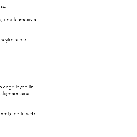
az.
iştirmek amacıyla
deneyim sunar.
ya engelleyebilir.
n çalışmamasına
lenmiş metin web