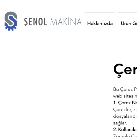
Hakkımızda
Ürün Gr
Çer
Bu Çerez Po
web sitesin
1. Çerez N
Çerezler, z
dosyalarıdı
sağlar.
2. Kullanıl
Zorunlu Çe