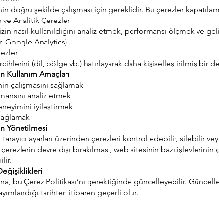
in doğru şekilde çalışması için gereklidir. Bu çerezler kapatılam
 ve Analitik Çerezler
in nasıl kullanıldığını analiz etmek, performansı ölçmek ve gel
ör. Google Analytics).
rezler
rcihlerini (dil, bölge vb.) hatırlayarak daha kişiselleştirilmiş bir 
rin Kullanım Amaçları
nin çalışmasını sağlamak
rmansını analiz etmek
eneyimini iyileştirmek
sağlamak
in Yönetilmesi
, tarayıcı ayarları üzerinden çerezleri kontrol edebilir, silebilir ve
çerezlerin devre dışı bırakılması, web sitesinin bazı işlevlerini
lir.
Değişiklikleri
na, bu Çerez Politikası’nı gerektiğinde güncelleyebilir. Güncel
ayımlandığı tarihten itibaren geçerli olur.