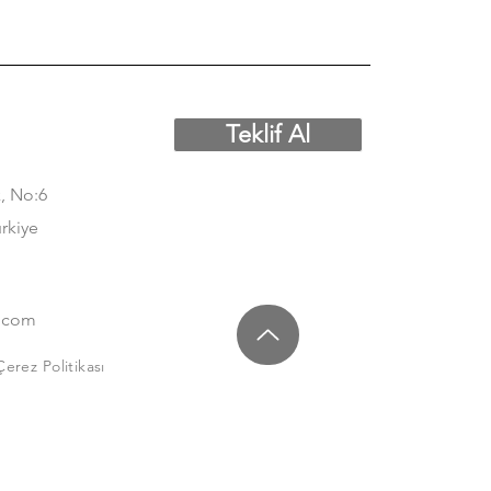
Teklif Al
, No:6
ürkiye
.com
Çerez Politikası