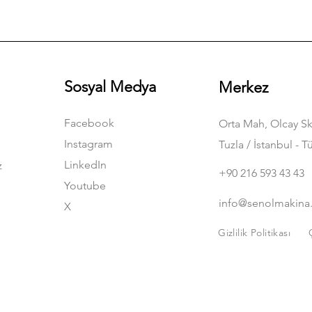
Sosyal Medya
Merkez
Facebook
Orta Mah, Olcay Sk
Instagram
Tuzla / İstanbul - T
LinkedIn
z
+90 216 593 43 43
Youtube
info@senolmakina
X
Gizlilik Politikası