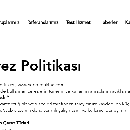
uplarımız
Referanslarımız
Test Hizmeti
Haberler
Ka
ez Politikası
litikası,
www.senolmakina.com
de kullanılan çerezlerin türlerini ve kullanım amaçlarını açıklama
edir?
iyaret ettiğiniz web siteleri tarafından tarayıcınıza kaydedilen kü
r. Web sitesinin daha verimli çalışmasını ve kullanıcı deneyiminin
an Çerez Türleri
rezler