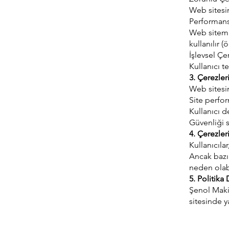
Web sitesin
Performans
Web sitemiz
kullanılır (
İşlevsel Çe
Kullanıcı te
3. Çerezle
Web sitesi
Site perfo
Kullanıcı d
Güvenliği 
4. Çerezler
Kullanıcılar
Ancak bazı 
neden olabi
5. Politika 
Şenol Maki
sitesinde y