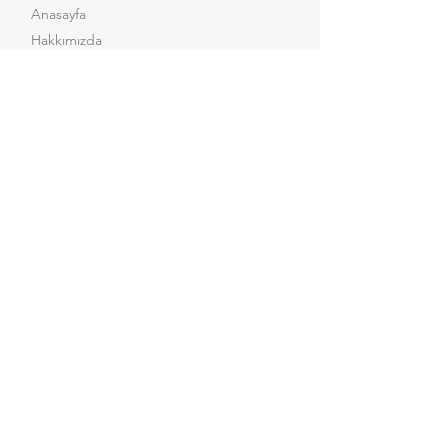
Anasayfa
Hakkımızda
Ürün Gruplarımız
Referanslarımız
Test Hizmeti
Haberler
Kataloglar
Sertifikalar
İletişim
Sosyal Medya
Facebook
Instagram
LinkedIn
Youtube
X