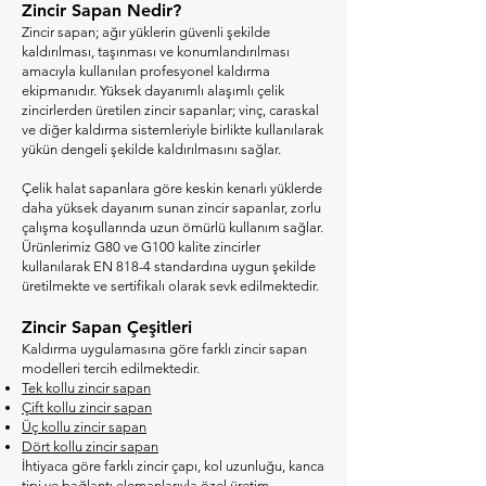
Zincir Sapan Nedir?
Zincir sapan; ağır yüklerin güvenli şekilde
kaldırılması, taşınması ve konumlandırılması
amacıyla kullanılan profesyonel kaldırma
ekipmanıdır. Yüksek dayanımlı alaşımlı çelik
zincirlerden üretilen zincir sapanlar; vinç, caraskal
ve diğer kaldırma sistemleriyle birlikte kullanılarak
yükün dengeli şekilde kaldırılmasını sağlar.
Çelik halat sapanlara göre keskin kenarlı yüklerde
daha yüksek dayanım sunan zincir sapanlar, zorlu
çalışma koşullarında uzun ömürlü kullanım sağlar.
Ürünlerimiz G80 ve G100 kalite zincirler
kullanılarak EN 818-4 standardına uygun şekilde
üretilmekte ve sertifikalı olarak sevk edilmektedir.
Zincir Sapan Çeşitleri
Kaldırma uygulamasına göre farklı zincir sapan
modelleri tercih edilmektedir.
Tek kollu zincir sapan
Çift kollu zincir sapan
Üç kollu zincir sapan
Dört kollu zincir sapan
İhtiyaca göre farklı zincir çapı, kol uzunluğu, kanca
tipi ve bağlantı elemanlarıyla özel üretim