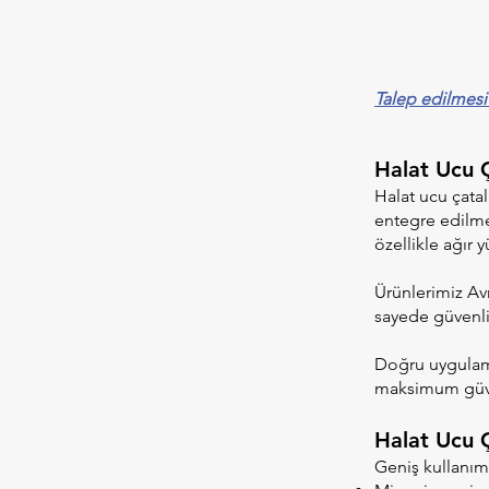
Talep edilmesi
Halat Ucu Ç
Halat ucu çatal
entegre edilme
özellikle ağır
Ürünlerimiz Avr
sayede güvenli
Doğru uygulama
maksimum güve
Halat Ucu Ç
Geniş kullanım 