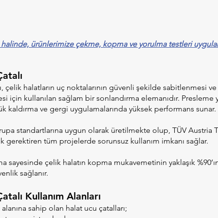
 halinde, ürünlerimize çekme, kopma ve yorulma testleri uygula
atalı
ı, çelik halatların uç noktalarının güvenli şekilde sabitlenmesi 
si için kullanılan sağlam bir sonlandırma elemanıdır. Presleme 
 yük kaldırma ve gergi uygulamalarında yüksek performans sunar.
upa standartlarına uygun olarak üretilmekte olup, TÜV Austria Tür
k gerektiren tüm projelerde sorunsuz kullanım imkanı sağlar.
 sayesinde çelik halatın kopma mukavemetinin yaklaşık %90’ın
nlik sağlanır.
atalı Kullanım Alanları
alanına sahip olan halat ucu çatalları;