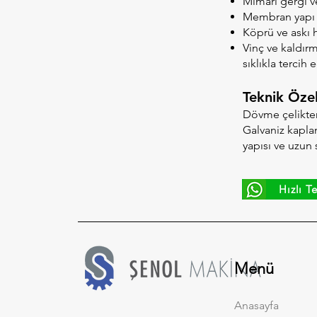
Mimari gergi ve
Membran yapı 
Köprü ve askı 
Vinç ve kaldır
sıklıkla tercih 
Teknik Özel
Dövme çelikten 
Galvaniz kaplam
yapısı ve uzun 
Hızlı Te
Menü
Anasayfa