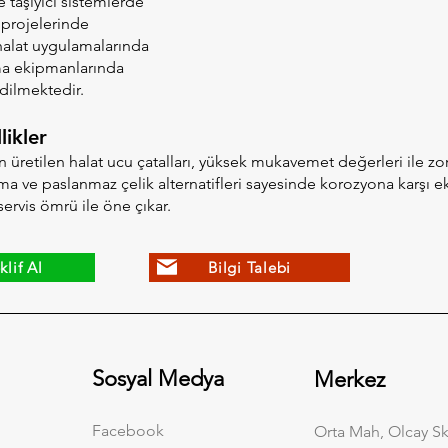
 taşıyıcı sistemlerde
projelerinde
halat uygulamalarında
ma ekipmanlarında
edilmektedir.
likler
üretilen halat ucu çatalları, yüksek mukavemet değerleri ile zor
a ve paslanmaz çelik alternatifleri sayesinde korozyona karşı eks
servis ömrü ile öne çıkar.
klif Al
Bilgi Talebi
Sosyal Medya
Merkez
Facebook
Orta Mah, Olcay Sk