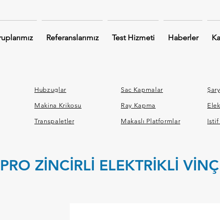
uplarımız
Referanslarımız
Test Hizmeti
Haberler
Ka
Hubzuglar
Sac Kapmalar
Şary
Makina Krikosu
Ray Kapma
Elek
Transpaletler
Makaslı Platformlar
İsti
PRO ZİNCİRLİ ELEKTRİKLİ VİNÇ