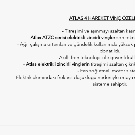
ATLAS 4 HAREKET VİNÇ ÖZELL
- Titreşimi ve aşınmayı azaltan kas
-
Atlas ATZC serisi elektrikli zincirli vinçler
son tekno
- Ağır çalışma ortamları ve gündelik kullanımda yüksek 
donatıldı.
- Akıllı fren teknolojisi ile güvenli kul
-
Atlas elektrikli zincirli vinçlerin
titreşimi azaltan çıkr
- Fan soğutmalı motor sist
- Elektrik akımındaki frekans düşüklüğü nedeniyle ortaya 
sisteme sahiptir.