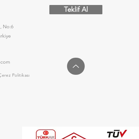
Teklif Al
, No:6
ürkiye
.com
Çerez Politikası