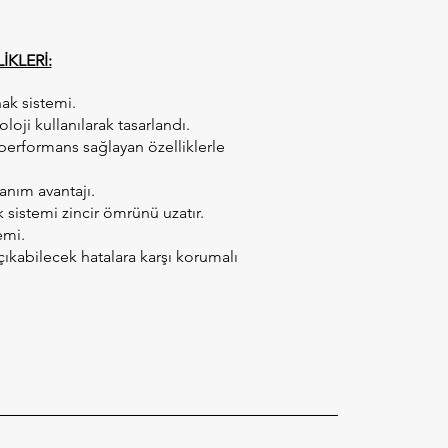
İKLERİ:
nak sistemi.
loji kullanılarak tasarlandı.
performans sağlayan özelliklerle
lanım avantajı.
ık sistemi zincir ömrünü uzatır.
emi.
çıkabilecek hatalara karşı korumalı