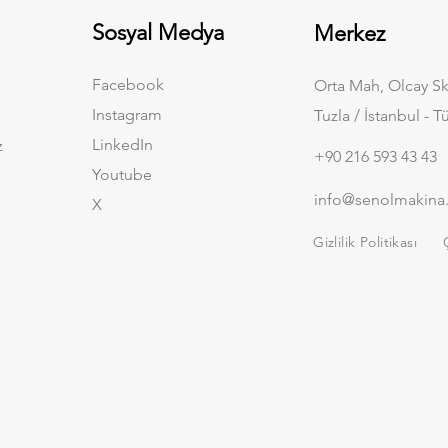
Sosyal Medya
Merkez
Facebook
Orta Mah, Olcay Sk
Instagram
Tuzla / İstanbul - T
LinkedIn
z
+90 216 593 43 43
Youtube
info@senolmakina
X
Gizlilik Politikası