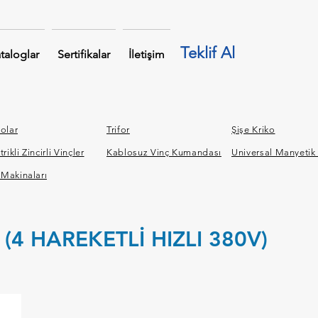
Teklif Al
taloglar
Sertifikalar
İletişim
olar
Trifor
Şişe Kriko
trikli Zincirli Vinçler
Kablosuz Vinç Kumandası
Universal Manyetik
f Makinaları
 (4 HAREKETLİ HIZLI 380V)