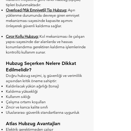
tipleri bulunmaktadır:
Overload (Yük Emniyetli) Tip Hubzug:
Aşırı
yüklenme durumunda devreye giren emniyet
mekanizması sayesinde kapasite aşımını
önleyerek güvenli kaldırma sağlar.
Cırcır Kollu Hubzug:
Kol mekanizması ile çalışan
yapısı sayesinde dar alanlarda ve hassas
konumlandırma gerektiren kaldırma işlemlerinde
kontrollü kullanım sunar.
Hubzug Seçerken Nelere Dikkat
Edilmelidir?
Doğru hubzug seçimi, iş güvenliği ve verimlilik
açısından kritik öneme sahiptir:
Kaldırılacak yükün ağırlığı (tonaj)
Kaldırma yüksekliği
Kullanım sıklığı
Çalışma ortamı koşulları
Zincir ve kanca kalite sınıfı
Uluslararası güvenlik standartlarına uygunluk
Atlas Hubzug Avantajları
Elektrik gerektirmeden çalışır