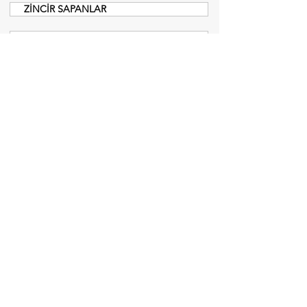
ZİNCİR SAPANLAR
POLYESTER SAPANLAR
ATLAS PRO YÜK KALDIRMA & TAŞIMA
HİDROLİK EKİPMANLAR
MEMBRAN GERGİ SİSTEMLERİ
ÇELİK HALAT BASKI PRESLERİ
HALATLI VİNÇLER
SENTETİK HALATLAR