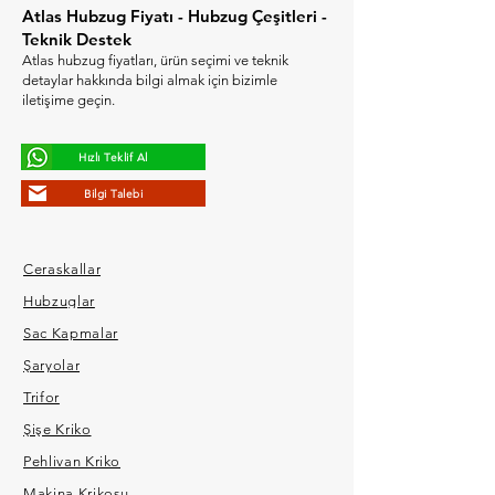
Atlas Hubzug Fiyatı - Hubzug Çeşitleri -
Teknik Destek
Atlas hubzug fiyatları, ürün seçimi ve teknik
detaylar hakkında bilgi almak için bizimle
iletişime geçin.
Hızlı Teklif Al
Bilgi Talebi
Ceraskallar
Hubzuglar
Sac Kapmalar
Şaryolar
Trifor
Şişe Kriko
Pehlivan Kriko
Makina Krikosu