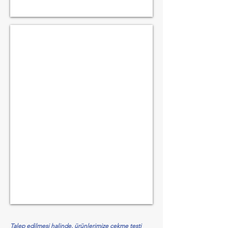
HUBZUG CIRCIR KOLLU
ATHC
Talep edilmesi halinde, ürünlerimize çekme testi