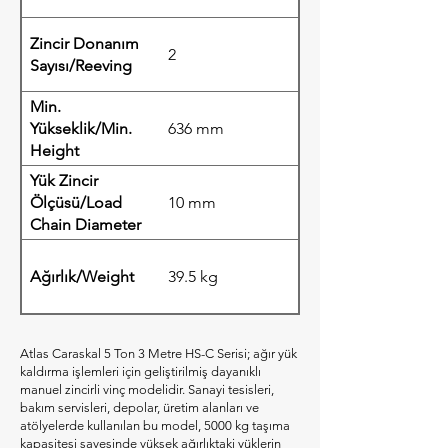
Zincir Donanım
2
Sayısı/Reeving
Min.
Yükseklik/Min.
636 mm
Height
Yük Zincir
Ölçüsü/Load
10 mm
Chain Diameter
Ağırlık/Weight
39.5 kg
Atlas Caraskal 5 Ton 3 Metre HS-C Serisi; ağır yük
kaldırma işlemleri için geliştirilmiş dayanıklı
manuel zincirli vinç modelidir. Sanayi tesisleri,
bakım servisleri, depolar, üretim alanları ve
atölyelerde kullanılan bu model, 5000 kg taşıma
kapasitesi sayesinde yüksek ağırlıktaki yüklerin