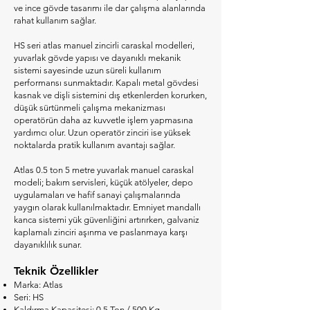
ve ince gövde tasarımı ile dar çalışma alanlarında
rahat kullanım sağlar.
HS seri atlas manuel zincirli caraskal modelleri,
yuvarlak gövde yapısı ve dayanıklı mekanik
sistemi sayesinde uzun süreli kullanım
performansı sunmaktadır. Kapalı metal gövdesi
kasnak ve dişli sistemini dış etkenlerden korurken,
düşük sürtünmeli çalışma mekanizması
operatörün daha az kuvvetle işlem yapmasına
yardımcı olur. Uzun operatör zinciri ise yüksek
noktalarda pratik kullanım avantajı sağlar.
Atlas 0.5 ton 5 metre yuvarlak manuel caraskal
modeli; bakım servisleri, küçük atölyeler, depo
uygulamaları ve hafif sanayi çalışmalarında
yaygın olarak kullanılmaktadır. Emniyet mandallı
kanca sistemi yük güvenliğini artırırken, galvaniz
kaplamalı zinciri aşınma ve paslanmaya karşı
dayanıklılık sunar.
Teknik Özellikler
Marka: Atlas
Seri: HS
Kaldırma Kapasitesi: 0.5 Ton / 500 Kg