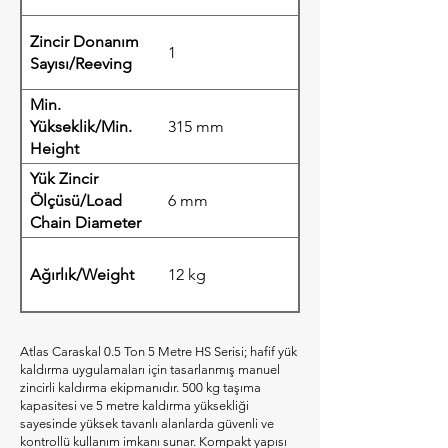
Zincir Donanım
1
Sayısı/Reeving
Min.
Yükseklik/Min.
315 mm
Height
Yük Zincir
Ölçüsü/Load
6 mm
Chain Diameter
Ağırlık/Weight
12 kg
Atlas Caraskal 0.5 Ton 5 Metre HS Serisi; hafif yük
kaldırma uygulamaları için tasarlanmış manuel
zincirli kaldırma ekipmanıdır. 500 kg taşıma
kapasitesi ve 5 metre kaldırma yüksekliği
sayesinde yüksek tavanlı alanlarda güvenli ve
kontrollü kullanım imkanı sunar. Kompakt yapısı