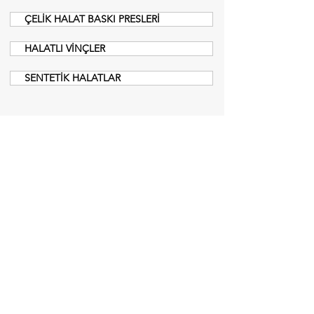
ÇELİK HALAT BASKI PRESLERİ
HALATLI VİNÇLER
SENTETİK HALATLAR
Menü
Teklif Al
Anasayfa
Hakkımızda
Ürün Gruplarımız
Referanslarımız