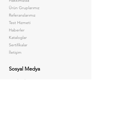
Hakkımızda
Ürün Gruplarımız
Referanslarımız
Test Hizmeti
Haberler
Kataloglar
Sertifikalar
İletişim
Sosyal Medya
Facebook
Instagram
LinkedIn
Youtube
X