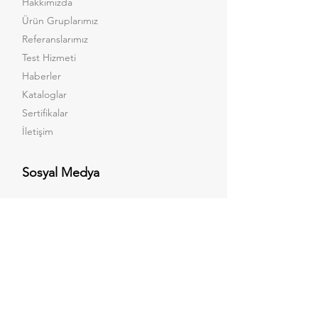
Hakkımızda
Ürün Gruplarımız
Referanslarımız
Test Hizmeti
Haberler
Kataloglar
Sertifikalar
İletişim
Sosyal Medya
Facebook
Instagram
LinkedIn
Youtube
X