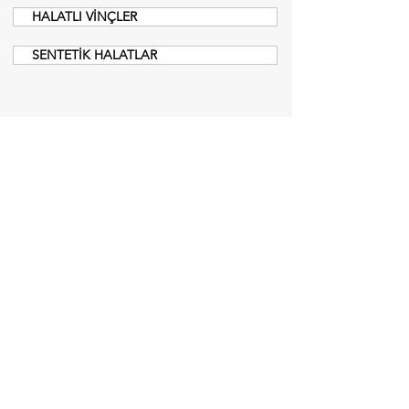
HALATLI VİNÇLER
SENTETİK HALATLAR
Menü
Teklif Al
Anasayfa
Hakkımızda
Ürün Gruplarımız
Referanslarımız
Test Hizmeti
Haberler