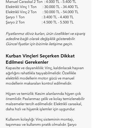
Manuel Caraskal 2 Ton : 4.000 TL - 5.400 TL
Elektrikli Vinç 1 Ton : 30.000 TL - 34.400 TL
Elektrikli Vinç 2 Ton : 50.000 TL - 54.000 TL
Şaryo 1 Ton : 3.400 TL - 4.400 TL
Şaryo 2 Ton : 4.500 TL - 5.500 TL
Fiyatlarımız döviz kurları, ürün özellikleri ve sipariş
adedine bağlı olarak değişiklik gösterebilir.
Güncel fiyatlar için bizimle iletişime geçin.
Kurban Vinçleri Seçerken Dikkat
Edilmesi Gerekenler
Kapasite ve dayanıklılık: Vinç, kaldırılacak hayvan
ağırlığını rahatlıkla taşıyabilmelidir. Özellikle
elektrikli modellerin motor gücü ve manuel
modellerin makaraları kontrol edilmelidir.
Hijyen ve temizlik: Kesim alanlarında hijyen çok
önemlidir. Paslanmaz çelik ve kolay temizlenebilir
malzemeler tercih edilmelidir. Elektrikli caraskal,
daha hızlı ve hijyenik işlemler için uygundur.
Kullanım kolaylığı: Vinç sisteminin montajı,
taşınması ve kullanımı pratik olmalıdır. Şaryo