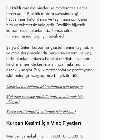
Elektrikli caraskal vinçler ise modern tesislerde
tercih edilir. Elektrik motoru sayesinde ağır
hayvanların kaldırılması ve taşınması çok daha
hızlı ve zahmetsiz hale gelir. Özellikle hijyenik
kurban kesim alanlarında, temas süresini
minimuma indirdiği için tercih edilir.
Şaryo ürünleri, kurban vinç sistemlerinin taşınabilir
ve modüler parçalarıdır. Şaryo ray sistemi ile vinç,
farklı alanlara kolayca hareket ettirilebilir ve hem
kaldırma hem de kesim alanında maksimum
esneklik sağlar. Büyük mezbahalar ve profesyonel
işletmeler için vazgeçilmez bir çözümdür.
Caraskal modellerimizi incelemek için tıklayın!
Elektrikli caraskal modellerimizi incelemek için
tıklayın!
Şaryo çeşitlerimizi incelemek için tıklayın!
Kurban Kesimi İçin Vinç Fiyatları
​Manuel Caraskal 1 Ton : 3.000 TL - 3.800 TL