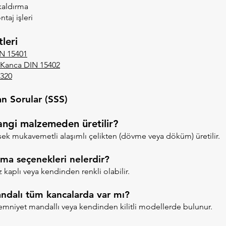
kaldırma
taj işleri
leri
IN 15401
ı Kanca DIN 15402
320
an Sorular (SSS)
angi malzemeden üretilir?
sek mukavemetli alaşımlı çelikten (dövme veya döküm) üretilir.
ma seçenekleri nelerdir?
z kaplı veya kendinden renkli olabilir.
ndalı tüm kancalarda var mı?
emniyet mandallı veya kendinden kilitli modellerde bulunur.