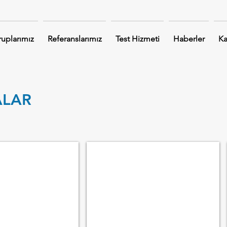
uplarımız
Referanslarımız
Test Hizmeti
Haberler
Ka
LAR
DIN 15401
ÇİFT AĞIZ SAPLI KANCA DIN 15402