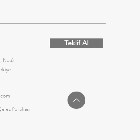
Teklif Al
, No:6
ürkiye
.com
Çerez Politikası