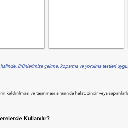
 halinde, ürünlerimize çekme, koparma ve yorulma testleri uygu
rin kaldırılması ve taşınması sırasında halat, zincir veya sapanla
erelerde Kullanılır?