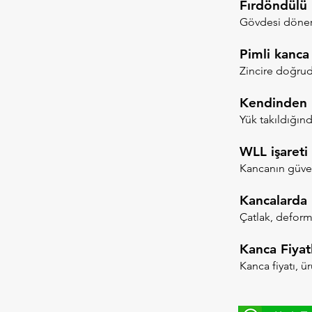
Fırdöndülü 
Gövdesi döner 
Pimli kanca
Zincire doğrud
Kendinden ki
Yük takıldığın
WLL işareti
Kancanın güvenl
Kancalarda 
Çatlak, deforma
Kanca Fiyatl
Kanca fiyatı, ü