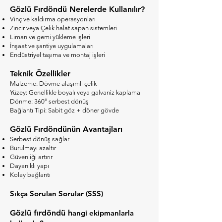
Gözlü Fırdöndü
Nerelerde Kullanılır?
Vinç ve kaldırma operasyonları
Zincir veya Çelik halat sapan sistemleri
Liman ve gemi yükleme işleri
İnşaat ve şantiye uygulamaları
Endüstriyel taşıma ve montaj işleri
Teknik Özellikler
Malzeme: Dövme alaşımlı çelik
Yüzey: Genellikle boyalı veya galvaniz kaplama
Dönme: 360° serbest dönüş
Bağlantı Tipi: Sabit göz + döner gövde
Gözlü Fırdöndünün Avantajları
Serbest dönüş sağlar
Burulmayı azaltır
Güvenliği artırır
Dayanıklı yapı
Kolay bağlantı
Sıkça Sorulan Sorular (SSS)
Gözlü fırdöndü h
angi ekipmanlarla