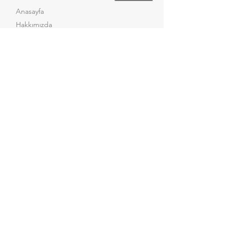
Anasayfa
Hakkımızda
Ürün Gruplarımız
Referanslarımız
Test Hizmeti
Haberler
Kataloglar
Sertifikalar
İletişim
Sosyal Medya
Facebook
Instagram
LinkedIn
Youtube
X