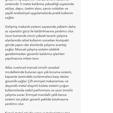
sistemidir. 5 metre kaldırma yüksekliği sayesinde
atölye, depo, üretim alanı, servis noktaları ve
çeşitli endüstriyel uygulamalarda pratik kullanım
sağlar.
Gelişmiş mekanik sistemi sayesinde yüklerin daha
az operatör gücü ile kaldırılmasına yardımcı olur.
Uzun kumanda zinciri yüksek tavanlı çalışma
alanlarında rahat kullanım sunarken kompakt
gövde yapısı dar alanlarda çalışma avantajı
sağlar. Manuel çalışma sistemi elektrik
gerektirmeden güvenilir kaldırma işlemleri
yapılmasına imkan tanır.
Atlas overload manuel zincirli caraskal
modellerinde bulunan aşırı yük koruma sistemi,
kapasite üzerindeki zorlanmalara karşı ekstra
güvenlik sağlar. Çift emniyet mekanizması ve
dayanıklı metal alaşımlı balata sistemi yoğun
kullanımlarda stabil performans ve uzun ömürlü
çalışma sunar. Emniyet mandallı çelik kanca
sistemi ise yükün güvenli şekilde tutulmasına
yardımcı olur.
Kapalı metal gövde yapısı iç mekanizmayı toz,