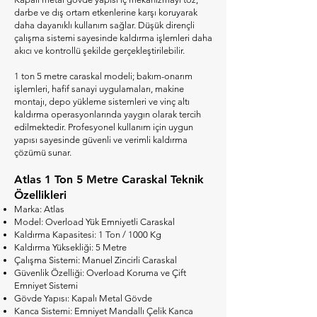
darbe ve dış ortam etkenlerine karşı koruyarak
daha dayanıklı kullanım sağlar. Düşük dirençli
çalışma sistemi sayesinde kaldırma işlemleri daha
akıcı ve kontrollü şekilde gerçekleştirilebilir.
1 ton 5 metre caraskal modeli; bakım-onarım
işlemleri, hafif sanayi uygulamaları, makine
montajı, depo yükleme sistemleri ve vinç altı
kaldırma operasyonlarında yaygın olarak tercih
edilmektedir. Profesyonel kullanım için uygun
yapısı sayesinde güvenli ve verimli kaldırma
çözümü sunar.
Atlas 1 Ton 5 Metre Caraskal Teknik
Özellikleri
Marka: Atlas
Model: Overload Yük Emniyetli Caraskal
Kaldırma Kapasitesi: 1 Ton / 1000 Kg
Kaldırma Yüksekliği: 5 Metre
Çalışma Sistemi: Manuel Zincirli Caraskal
Güvenlik Özelliği: Overload Koruma ve Çift
Emniyet Sistemi
Gövde Yapısı: Kapalı Metal Gövde
Kanca Sistemi: Emniyet Mandallı Çelik Kanca