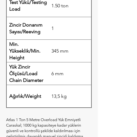
Test Yükü/Testing
1.50 ton
Load
Zincir Donanım
1
Sayısı/Reeving
Min.
Yükseklik/Min.
345 mm
Height
Yük Zincir
Ölçüsü/Load
6 mm
Chain Diameter
Ağırlık/Weight
13,5 kg
Atlas 1 Ton 5 Metre Overload Yük Emniyetli
Caraskal; 1000 kg kapasiteye kadar yüklerin
güvenli ve kontrollü şekilde kaldırılması için
geliştirilmiş dayanıklı manuel zincirli kaldırma