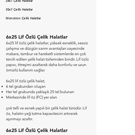
24x7 Çelik Halatlar
35x7 Çelik Halatlar
Monotron Çelik Halatlar
6x25 Lif Özlü Çelik Halatlar
6x25 lif özlü çelik halatlar; yüksek esneklik, sessiz
çalışma ve düzgün sarım avantajları sayesinde
makara, tambur ve hareketli sistemlerde en çok
tercih edilen çelik halat türlerinden biridir. Lif özlü
yapısı, titreşimi azaltarak daha konforlu ve uzun
ömürlü kullanım sağlar.
6x25 lif özlü çelik halat;
6 tel grubundan oluşan
Her tel grubunda yaklaşık 25 tel bulunan
Merkezinde lif öz (FC) yer alan
çok telli ve esnek yapılı bir çelik halat türüdür. Lif
öz, halatın yağ tutma kapasitesini artırarak
aşınmayı azaltır.
6x25 Lif Özlü Çelik Halatlar