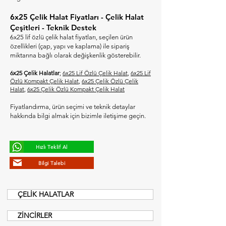
​6x25 Çelik Halat Fiyatları - Çelik Halat
Çeşitleri - Teknik Destek
6x25 lif özlü çelik halat fiyatları, seçilen ürün
özellikleri (çap, yapı ve kaplama) ile sipariş
miktarına bağlı olarak değişkenlik gösterebilir.
6x25 Çelik Halatlar
;
6x25 Lif Özlü Çelik Halat
,
6x25 Lif
Özlü Kompakt Çelik Halat
,
6x25 Çelik Özlü Çelik
Halat
,
6x25 Çelik Özlü Kompakt Çelik Halat
Fiyatlandırma, ürün seçimi ve teknik detaylar
hakkında bilgi almak için bizimle iletişime geçin.
Hızlı Teklif Al
Bilgi Talebi
ÇELİK HALATLAR
ZİNCİRLER