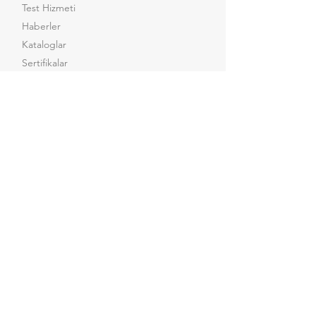
Test Hizmeti
Haberler
Kataloglar
Sertifikalar
İletişim
Sosyal Medya
Facebook
Instagram
LinkedIn
Youtube
X
Merkez
Orta Mah, Olcay Sk, No:6 Tuzla / İstanbul -
Türkiye