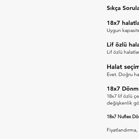
Sıkça Sorul
18x7 halatla
Uygun kapasite
Lif özlü hal
Lif özlü halatl
Halat seçim
Evet. Doğru hal
​18x7 Dönmez
18x7 lif özlü çe
değişkenlik gös
18x7 Nuflex Dö
Fiyatlandırma, 