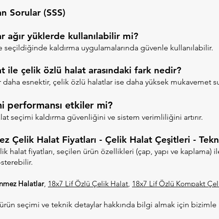
an Sorular (SSS)
r ağır yüklerde kullanılabilir mi?
 seçildiğinde kaldırma uygulamalarında güvenle kullanılabilir.
at ile çelik özlü halat arasındaki fark nedir?
ar daha esnektir, çelik özlü halatlar ise daha yüksek mukavemet s
i performansı etkiler mi?
at seçimi kaldırma güvenliğini ve sistem verimliliğini artırır.
 Çelik Halat Fiyatları - Çelik Halat Çeşitleri - Tek
lik halat fiyatları, seçilen ürün özellikleri (çap, yapı ve kaplama) i
terebilir.
nmez Halatlar
,
18x7 Lif Özlü Çelik Halat
,
18x7 Lif Özlü Kompakt Çel
ürün seçimi ve teknik detaylar hakkında bilgi almak için bizimle 