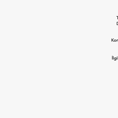
Ko
İlgi