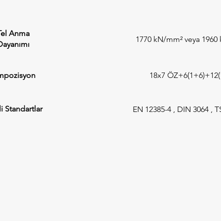
Tel Anma
1770 kN/mm² veya 1960
Dayanımı
mpozisyon
18x7 ÖZ+6(1+6)+12(
li Standartlar
EN 12385-4 , DIN 3064 , T