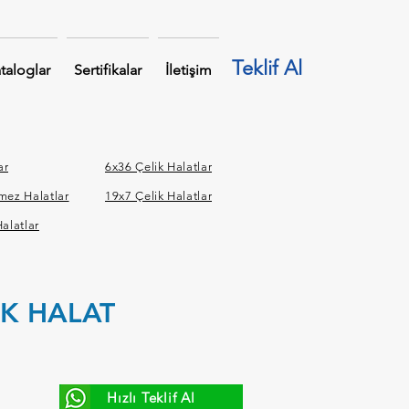
Teklif Al
taloglar
Sertifikalar
İletişim
ar
6x36 Çelik Halatlar
mez Halatlar
19x7 Çelik Halatlar
alatlar
İK HALAT
Hızlı Teklif Al