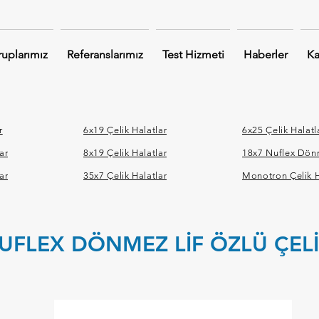
uplarımız
Referanslarımız
Test Hizmeti
Haberler
Ka
r
6x19 Çelik Halatlar
6x25 Çelik Halatl
ar
8x19 Çelik Halatlar
18x7 Nuflex Dön
ar
35x7 Çelik Halatlar
Monotron Çelik H
UFLEX DÖNMEZ LİF ÖZLÜ ÇEL