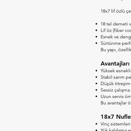
18x7 lif özlü çe
18 tel demeti 
Lif öz (fiber co
Esnek ve denge
Sürtünme perfo
Bu yapı, özelli
Avantajları
Yüksek esnekli
Stabil sarım p
Düşük titreşim
Sessiz çalışma
Uzun servis ö
Bu avantajlar ö
18x7 Nuflex
Vinç sistemleri
Yük kaldırma e