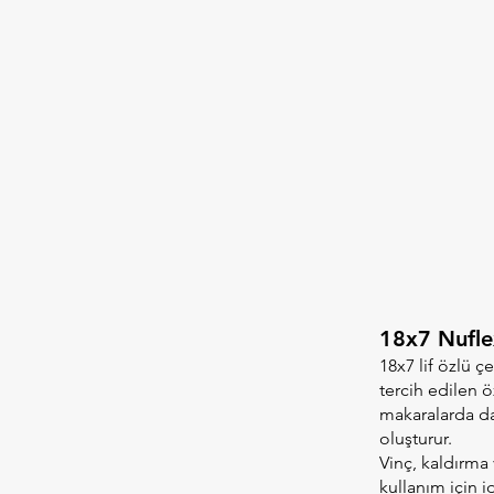
18x7 Nufle
18x7 lif özlü 
tercih edilen ö
makaralarda da
oluşturur.
Vinç, kaldırma
kullanım için i