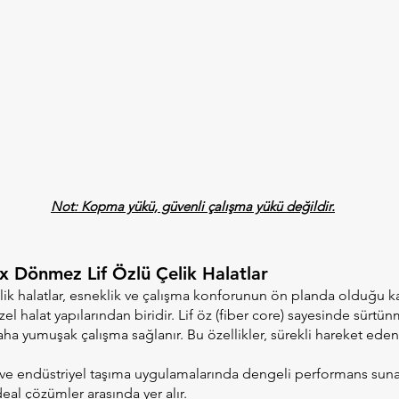
Not: Kopma yükü, güvenli çalışma yükü değildir.
x Dönmez Lif Özlü Çelik Halatlar
çelik halatlar, esneklik ve çalışma konforunun ön planda olduğu 
zel halat yapılarından biridir. Lif öz (fiber core) sayesinde sürtün
ha yumuşak çalışma sağlanır. Bu özellikler, sürekli hareket eden
 ve endüstriyel taşıma uygulamalarında dengeli performans suna
deal çözümler arasında yer alır.