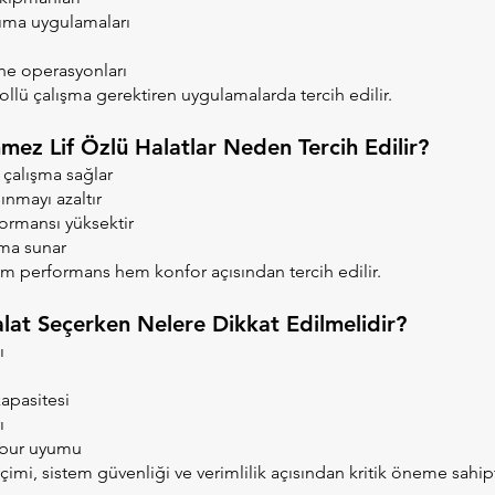
şıma uygulamaları
ne operasyonları
ollü çalışma gerektiren uygulamalarda tercih edilir.
mez Lif Özlü Halatlar Neden Tercih Edilir?
çalışma sağlar
ınmayı azaltır
ormansı yüksektir
rma sunar
 performans hem konfor açısından tercih edilir.
at Seçerken Nelere Dikkat Edilmelidir?
ı
apasitesi
ı
mbur uyumu
imi, sistem güvenliği ve verimlilik açısından kritik öneme sahipt