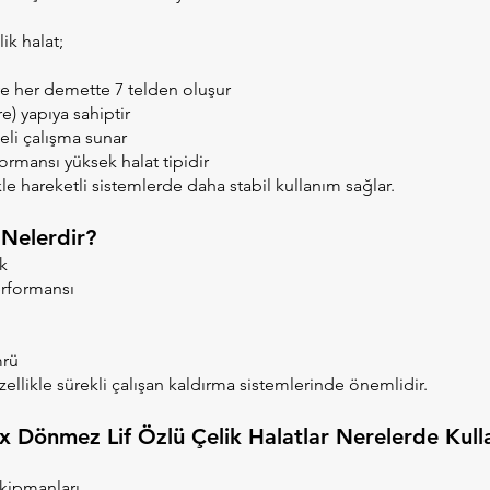
lik halat;
ve her demette 7 telden oluşur
re) yapıya sahiptir
li çalışma sunar
rmansı yüksek halat tipidir
kle hareketli sistemlerde daha stabil kullanım sağlar.
 Nelerdir?
k
erformansı
mrü
zellikle sürekli çalışan kaldırma sistemlerinde önemlidir.
 Dönmez Lif Özlü Çelik Halatlar Nerelerde Kulla
kipmanları