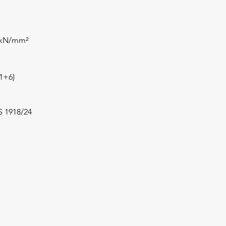
 kN/mm²
1+6)
S 1918/24