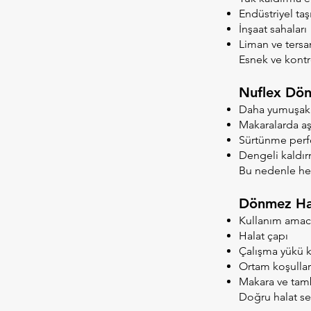
Endüstriyel ta
İnşaat sahaları
Liman ve tersa
Esnek ve kontr
Nuflex Dön
Daha yumuşak 
Makaralarda aş
Sürtünme perf
Dengeli kaldı
Bu nedenle hem
Dönmez Hal
Kullanım amac
Halat çapı
Çalışma yükü k
Ortam koşullar
Makara ve ta
Doğru halat seç