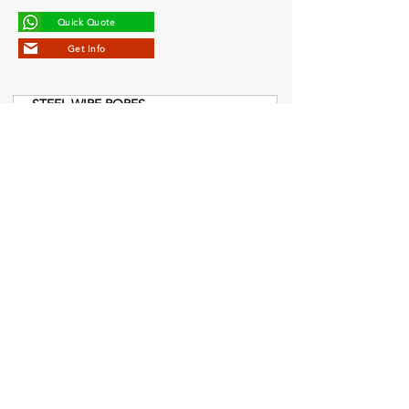
Quick Quote
Get Info
STEEL WIRE ROPES
CHAINS
CONNECTION ACCESSORIES
STEEL WIRE ROPE SLINGS
CHAIN SLINGS
POLYESTER SLINGS
ATLAS PRO LIFTING & HANDLING
HYDRAULIC EQUIPMENT